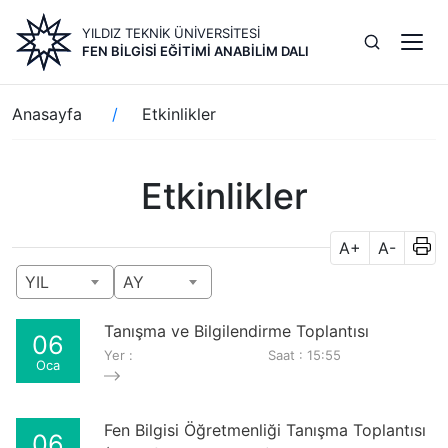
Ana
YILDIZ TEKNİK ÜNİVERSİTESİ
içeriğe
FEN BILGISI EĞITIMI ANABILIM DALI
atla
Sayfa
Anasayfa
Etkinlikler
yolu
Etkinlikler
A+
A-
YIL
AY
Tanışma ve Bilgilendirme Toplantısı
06
Yer :
Saat : 15:55
Oca
Fen Bilgisi Öğretmenliği Tanışma Toplantısı
06