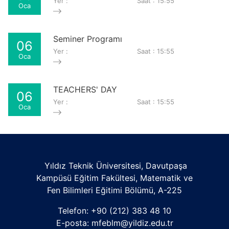
Yer :
Saat : 15:55
Oca
Seminer Programı
06
Yer :
Saat : 15:55
Oca
TEACHERS' DAY
06
Yer :
Saat : 15:55
Oca
Yıldız Teknik Üniversitesi, Davutpaşa
Kampüsü Eğitim Fakültesi, Matematik ve
Fen Bilimleri Eğitimi Bölümü, A-225
Telefon: +90 (212) 383 48 10
E-posta:
mfeblm@yildiz.edu.tr