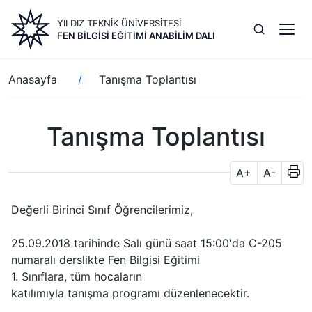
Ana
YILDIZ TEKNİK ÜNİVERSİTESİ
içeriğe
FEN BILGISI EĞITIMI ANABILIM DALI
atla
Sayfa
Anasayfa
Tanışma Toplantısı
yolu
Tanışma Toplantısı
A+
A-
Değerli Birinci Sınıf Öğrencilerimiz,
25.09.2018 tarihinde Salı günü saat 15:00'da C-205
numaralı derslikte Fen Bilgisi Eğitimi
1. Sınıflara, tüm hocaların
katılımıyla
tanışma
programı
düzenlenecektir.