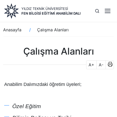
Ana
YILDIZ TEKNİK ÜNİVERSİTESİ
içeriğe
FEN BILGISI EĞITIMI ANABILIM DALI
atla
Sayfa
Anasayfa
Çalışma Alanları
yolu
Çalışma Alanları
A+
A-
Anabilim Dalımızdaki öğretim üyeleri;
Özel Eğitim