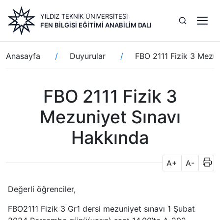
Ana
YILDIZ TEKNİK ÜNİVERSİTESİ
içeriğe
FEN BILGISI EĞITIMI ANABILIM DALI
atla
Sayfa
Anasayfa
Duyurular
FBO 2111 Fizik 3 Mezu
yolu
FBO 2111 Fizik 3
Mezuniyet Sınavı
Hakkında
A+
A-
Değerli öğrenciler,
FBO2111 Fizik 3 Gr1 dersi mezuniyet sınavı 1 Şubat