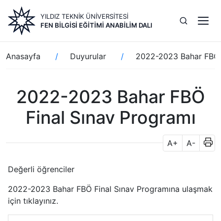
Ana
YILDIZ TEKNİK ÜNİVERSİTESİ
içeriğe
FEN BILGISI EĞITIMI ANABILIM DALI
atla
Sayfa
Anasayfa
Duyurular
2022-2023 Bahar FBÖ 
yolu
2022-2023 Bahar FBÖ
Final Sınav Programı
A+
A-
Değerli öğrenciler
2022-2023 Bahar FBÖ Final Sınav Programına ulaşmak
için tıklayınız.